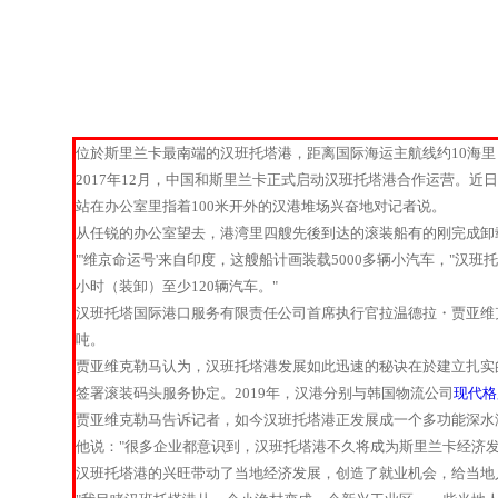
位於斯里兰卡最南端的汉班托塔港，距离国际海运主航线约10海
2017年12月，中国和斯里兰卡正式启动汉班托塔港合作运营。近
站在办公室里指着100米开外的汉港堆场兴奋地对记者说。
从任锐的办公室望去，港湾里四艘先後到达的滚装船有的刚完成卸
"'维京命运号'来自印度，这艘船计画装载5000多辆小汽车，"
小时（装卸）至少120辆汽车。"
汉班托塔国际港口服务有限责任公司首席执行官拉温德拉・贾亚维克勒马
吨。
贾亚维克勒马认为，汉班托塔港发展如此迅速的秘诀在於建立扎实的
签署滚装码头服务协定。2019年，汉港分别与韩国物流公司
现代格
贾亚维克勒马告诉记者，如今汉班托塔港正发展成一个多功能深水
他说："很多企业都意识到，汉班托塔港不久将成为斯里兰卡经济
汉班托塔港的兴旺带动了当地经济发展，创造了就业机会，给当地