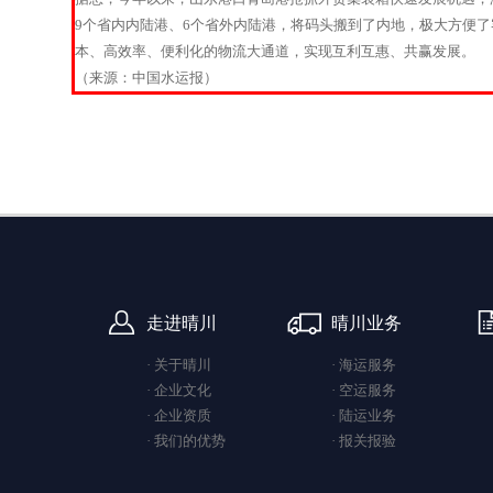
9个省内内陆港、6个省外内陆港，将码头搬到了内地，极大方便
本、高效率、便利化的物流大通道，实现互利互惠、共赢发展。
（来源：中国水运报）
走进晴川
晴川业务
· 关于晴川
· 海运服务
· 企业文化
· 空运服务
· 企业资质
· 陆运业务
· 我们的优势
· 报关报验