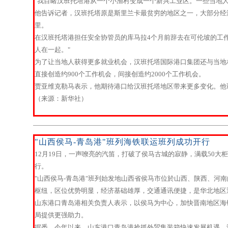
"我目睹汉班托塔港从一个小渔村变成一个新兴工业区。一些当地
他告诉记者，汉班托塔原是斯里兰卡最贫穷的地区之一，大部分经
里。
在汉班托塔港担任安全协管员的库马拉4个月前辞去在可伦坡的工
人在一起。"
为了让当地人获得更多就业机会，汉班托塔国际港口集团还与当地
直接创造约900个工作机会，间接创造约2000个工作机会。
贾亚维克勒马表示，他期待港口给汉班托塔地区带来更多变化。他
（来源：新华社）
"山西侯马-青岛港"班列海铁联运班列成功开行
12月19日，一声嘹亮的汽笛，打破了侯马古城的寂静，满载50大
行。
"山西侯马-青岛港"班列始发地山西省侯马市位於山西、陕西、河南
枢纽，区位优势明显，经济基础雄厚，交通通讯便捷，是华北地区
山东港口青岛港相关负责人表示，以侯马为中心，加快晋南地区海
局提供更强助力。
据悉，今年以来，山东港口青岛港抢抓外贸集装箱快速发展机遇，